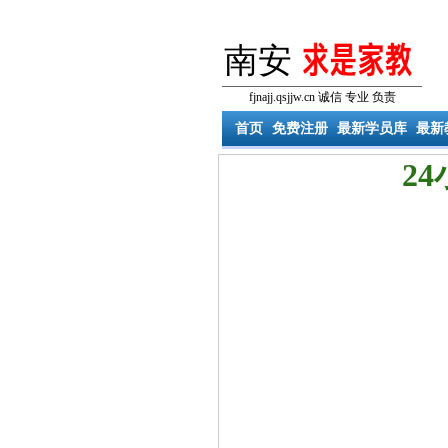
南安
fjnajj.qsjjw.cn 诚信 专业 负责
首页
免费注册
最新学员库
最新
2