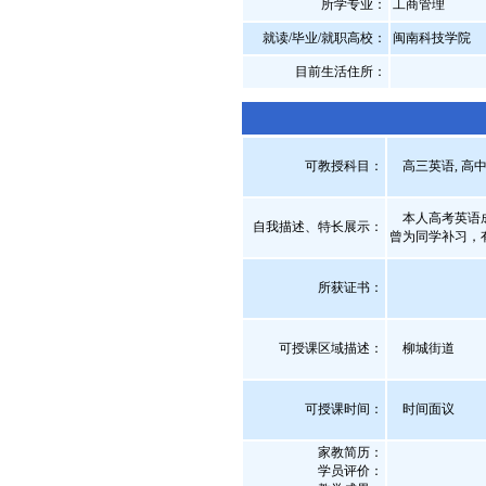
所学专业：
工商管理
就读/毕业/就职高校：
闽南科技学院
目前生活住所：
可教授科目：
高三英语, 高
本人高考英语成
自我描述、特长展示
：
曾为同学补习，
所获证书
：
可授课区域描述：
柳城街道
可授课时间：
时间面议
家教简历：
学员评价：