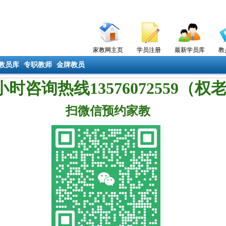
家教网主页
学员注册
最新学员库
教
教员库
专职教师
金牌教员
4小时咨询热线13576072559（权
扫微信预约家教