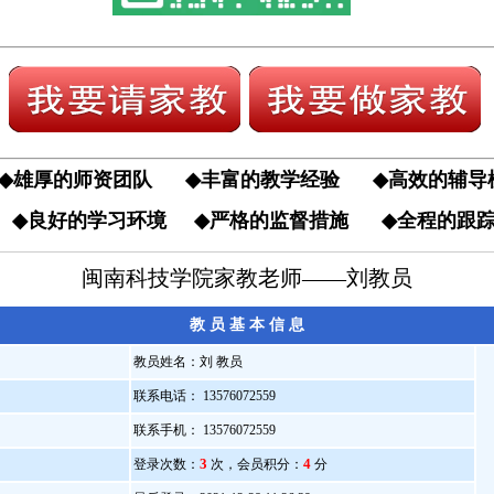
◆
雄厚的师资团队
◆
丰富的教学经验
◆
高效的辅
果
◆
良好的学习环境
◆
严格的监督措施
◆
全程的
闽南科技学院家教老师——刘教员
教 员 基 本 信 息
教员姓名：刘 教员
联系电话： 13576072559
）
联系手机： 13576072559
3
4
登录次数：
次，会员积分：
分