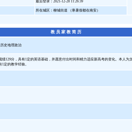
最后登录：2021-12-28 11:26:39
所在城区：柳城街道 （寒暑假都在南安）
教 员 家 教 简 历
中历史地理政治
绩129分，具有1定的英语基础，并愿意付出时间和精力适应新高考的变化。本人为
有1定的教学经验。