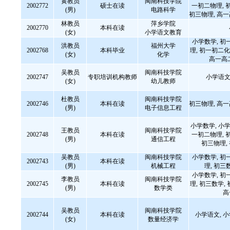
黄教员
闽南科技学院
2002772
硕士在读
一初二物理, 
(男)
电路科学
初三物理, 高
林教员
萍乡学院
2002770
本科在读
(女)
小学语文教育
小学数学, 初
洪教员
福州大学
2002768
本科毕业
理, 初一初二化
(女)
化学
高一高
吴教员
闽南科技学院
2002747
专职培训机构教师
小学语文
(女)
幼儿教师
杜教员
闽南科技学院
2002746
本科在读
初三物理, 高
(男)
电子信息工程
小学数学, 小学
王教员
闽南科技学院
2002748
本科在读
一初二物理, 
(男)
通信工程
初三物理,
吴教员
闽南科技学院
小学数学, 初
2002743
本科在读
(男)
机械工程
理, 初三
小学数学, 初
李教员
闽南科技学院
2002745
本科在读
理, 初三数学,
(男)
数学类
高
吴教员
闽南科技学院
2002744
本科在读
小学语文, 
(女)
数量经济学