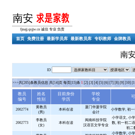
南安
fjnajj.qsjjw.cn 诚信 专业 负责
首页
免费注册
最新学员库
最新教员库
专职教师
金牌教员
南
ID
>>>共[205]条教员信息 共[14]页 每页[15]条
1
[2]
[3]
[4]
[5]
[6]
[7]
[8]
[9]
[10]
[1
教员
姓名
目前身份
学校
编号
性别
学历
专业
黄教员
厦门华厦学院
2002774
本科在读
小学数学, 初
(男)
会计
小学语文, 小学
李教员
闽南科技学院
2002773
本科在读
数, 初一初二语
(女)
汉语言文学专业
初二
小学数学, 小学