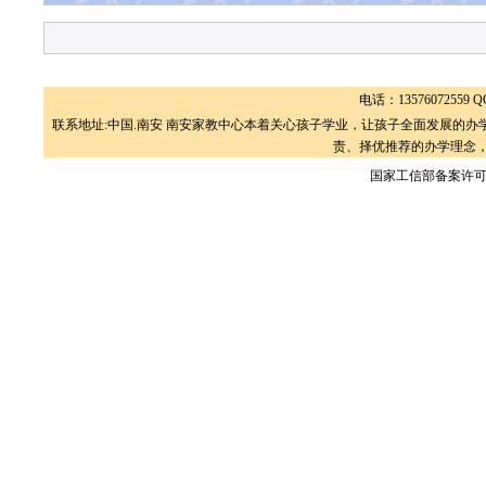
电话：13576072559 QQ
联系地址:中国.南安 南安家教中心本着关心孩子学业，让孩子全面发展的
责、择优推荐的办学理念，
国家工信部备案许