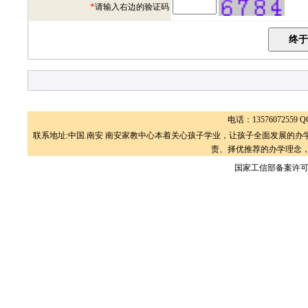
*
请输入右边的验证码
电话：13576072559 QQ
联系地址:中国.南安 南安家教中心本着关心孩子学业，让孩子全面发展的
责、择优推荐的办学理念，
国家工信部备案许