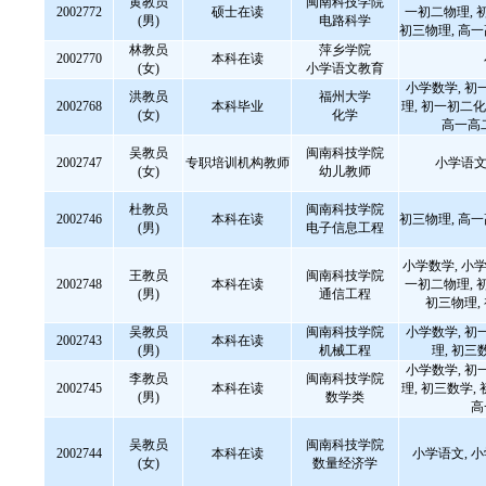
黄教员
闽南科技学院
2002772
硕士在读
一初二物理, 
(男)
电路科学
初三物理, 高
林教员
萍乡学院
2002770
本科在读
(女)
小学语文教育
小学数学, 初
洪教员
福州大学
2002768
本科毕业
理, 初一初二化
(女)
化学
高一高
吴教员
闽南科技学院
2002747
专职培训机构教师
小学语文
(女)
幼儿教师
杜教员
闽南科技学院
2002746
本科在读
初三物理, 高
(男)
电子信息工程
小学数学, 小学
王教员
闽南科技学院
2002748
本科在读
一初二物理, 
(男)
通信工程
初三物理,
吴教员
闽南科技学院
小学数学, 初
2002743
本科在读
(男)
机械工程
理, 初三
小学数学, 初
李教员
闽南科技学院
2002745
本科在读
理, 初三数学,
(男)
数学类
高
吴教员
闽南科技学院
2002744
本科在读
小学语文, 
(女)
数量经济学