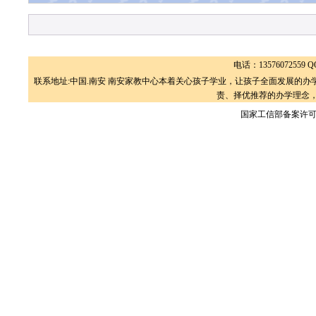
电话：13576072559 QQ
联系地址:中国.南安 南安家教中心本着关心孩子学业，让孩子全面发展的
责、择优推荐的办学理念，
国家工信部备案许