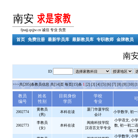
南安
fjnajj.qsjjw.cn 诚信 专业 负责
首页
免费注册
最新学员库
最新教员库
专职教师
金牌教员
南
ID
>>>共[205]条教员信息 共[14]页 每页[15]条
1
[2]
[3]
[4]
[5]
[6]
[7]
[8]
[9]
[10]
[1
教员
姓名
目前身份
学校
编号
性别
学历
专业
黄教员
厦门华厦学院
2002774
本科在读
小学数学, 初
(男)
会计
小学语文, 小学
李教员
闽南科技学院
2002773
本科在读
数, 初一初二语
(女)
汉语言文学专业
初二
小学数学, 小学