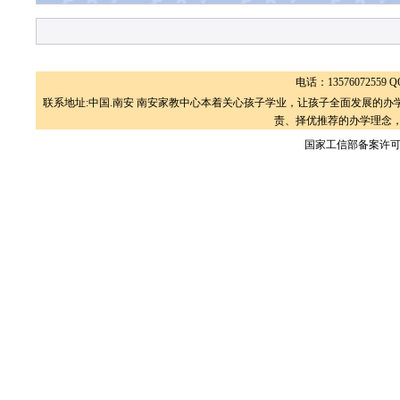
电话：13576072559 QQ
联系地址:中国.南安 南安家教中心本着关心孩子学业，让孩子全面发展的
责、择优推荐的办学理念，
国家工信部备案许