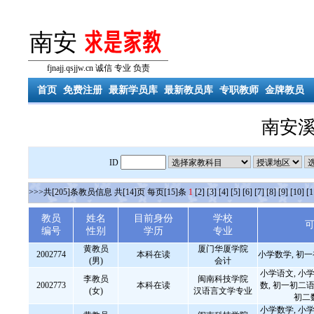
南安
fjnajj.qsjjw.cn 诚信 专业 负责
首页
免费注册
最新学员库
最新教员库
专职教师
金牌教员
南安
ID
>>>共[205]条教员信息 共[14]页 每页[15]条
1
[2]
[3]
[4]
[5]
[6]
[7]
[8]
[9]
[10]
[1
教员
姓名
目前身份
学校
编号
性别
学历
专业
黄教员
厦门华厦学院
2002774
本科在读
小学数学, 初
(男)
会计
小学语文, 小学
李教员
闽南科技学院
2002773
本科在读
数, 初一初二语
(女)
汉语言文学专业
初二
小学数学, 小学