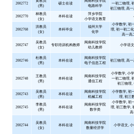
黄教员
闽南科技学院
2002772
硕士在读
一初二物理, 
(男)
电路科学
初三物理, 高
林教员
萍乡学院
2002770
本科在读
(女)
小学语文教育
小学数学, 初
洪教员
福州大学
2002768
本科毕业
理, 初一初二化
(女)
化学
高一高
吴教员
闽南科技学院
2002747
专职培训机构教师
小学语文
(女)
幼儿教师
杜教员
闽南科技学院
2002746
本科在读
初三物理, 高
(男)
电子信息工程
小学数学, 小学
王教员
闽南科技学院
2002748
本科在读
一初二物理, 
(男)
通信工程
初三物理,
吴教员
闽南科技学院
小学数学, 初
2002743
本科在读
(男)
机械工程
理, 初三
小学数学, 初
李教员
闽南科技学院
2002745
本科在读
理, 初三数学,
(男)
数学类
高
吴教员
闽南科技学院
2002744
本科在读
小学语文, 
(女)
数量经济学