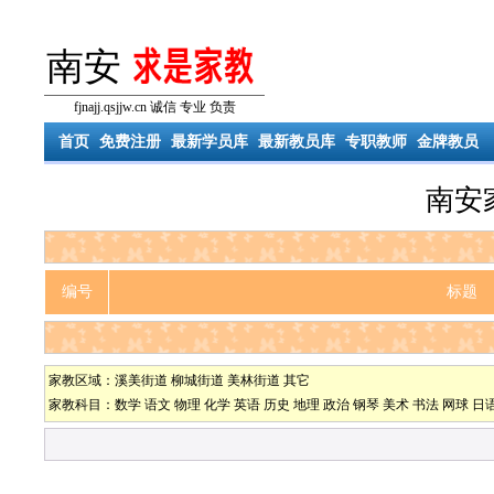
南安
fjnajj.qsjjw.cn 诚信 专业 负责
首页
免费注册
最新学员库
最新教员库
专职教师
金牌教员
南安
编号
标题
家教区域：
溪美街道
柳城街道
美林街道
其它
家教科目：
数学
语文
物理
化学
英语
历史
地理
政治
钢琴
美术
书法
网球
日