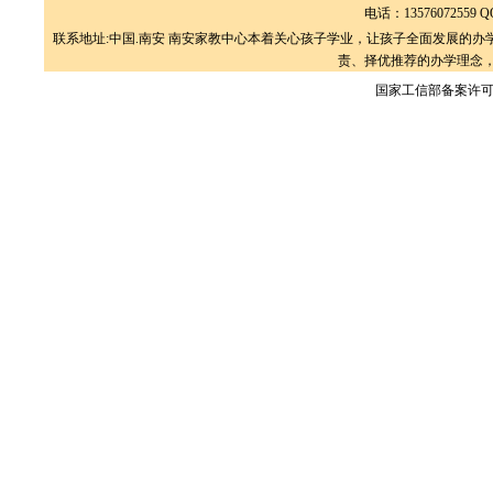
电话：13576072559 QQ
联系地址:中国.南安 南安家教中心本着关心孩子学业，让孩子全面发展的
责、择优推荐的办学理念，
国家工信部备案许